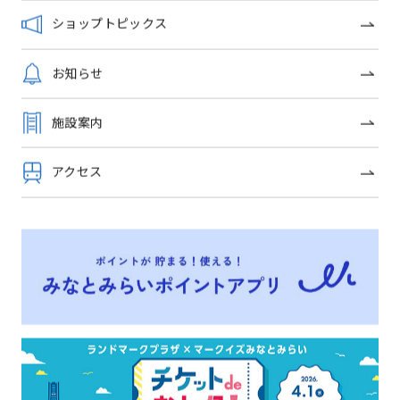
路面店限定マ
ング
ショップトピックス
お知らせ
施設案内
ショップトピックス一覧
アクセス
OFFICIAL SNS
トップページ