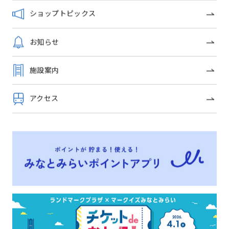
ショップトピックス
PLATINUM WOMAN
クローバーシリーズ
FAIR
お知らせ
路面店限定マ
施設案内
ング
アクセス
ショップトピックス一覧
OFFICIAL SNS