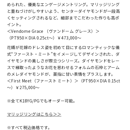
められた、優美なエンゲージメントリング。マリッジリング
と重ねづけがしやすいよう、センターダイヤモンドが一段高
くセッティングされるなど、細部までこだわった作りも高ポ
イント。
＜Vendome Grace （ヴァンドーム グレース）＞
（PT950×DIA 0.25ct～）￥473,000～
花婿が花嫁のドレス姿を初めて目にするロマンティックな儀
式“ファースト・ミート”をイメージしてデザインされた、ダ
イヤモンドの美しさが際立つシリーズ。ダイヤモンドをレー
スで縁取ったようなお花を思わせるフォルムの石枠とアーム
のメレダイヤモンドが、薬指に甘い表情をプラスします。
＜First Meet（ファースト ミート）＞（PT950×DIA 0.15ct
～）￥275,000～
※全てK18YG/PGでもオーダー可能。
マリッジリングはこちら＞＞
※すべて税込価格です。