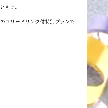
とともに。
定のフリードリンク付特別プランで
）