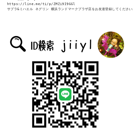
https://line.me/ti/p/ZMZi9I9GGl