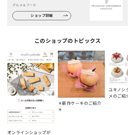
グルメ＆フード
ショップ詳細
このショップのトピックス
ユキノシタの
メのご紹介
＊新作ケーキのご紹介
＊
オンラインショップが