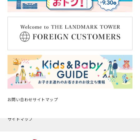
みなとみらいポイントアプリ
キッズ＆ベビーガイド
ブライダル
スタッフ募集
お知らせ一覧
よくある質問
お問い合わせ
お問い合わせ
サイトマップ
横浜ランドマークタワーについ
SDGsの取り組み
て
サイトマップ