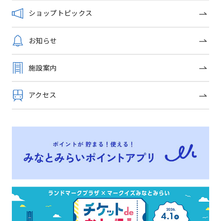
全長
ショップトピックス
約107m 上端幅約29m
お知らせ
深さ
約10m
施設案内
石材の種類
真鶴、伊豆地方の堅石である本小
アクセス
松石、新小松石、及び六ヶ村石
石積方法
ブラフ積み（直方体の石の長い面
と短い面を交互に見せながら積み上げていく方法。頑丈な石
の壁を作れる技術は明治時代に西洋から学んだもの
形態構成
渠頭部、本渠部、渠口部、扉船からなる
ドックヤードガーデンの歴史