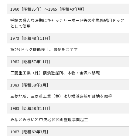
1960［昭和35年］～1965［昭和40年頃］
捕鯨の盛んな時期にキャッチャーボード等の小型修繕用ドック
として使用
1973［昭和48年11月］
第2号ドック機能停止。扉船をはずす
1982［昭和57年11月］
三菱重工業（株）横浜造船所、本牧・金沢へ移転
1983［昭和58年3月］
三菱地所、三菱重工業（株）より横浜造船所跡地を取得
1983［昭和58年11月］
みなとみらい21中央地区区画整理事業起工
1987［昭和62年3月］