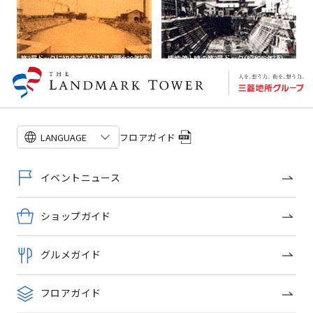
第2号ドックは、海軍技師 恒川柳作氏の設計により、明治29
年（1896）に竣工。 現存する商船用石造りドックの中では日
本最古となります。
以来、明治・大正・昭和を通じて港町「横浜」の発展と共に
フロアガイド
LANGUAGE
活躍してきたこのドックは、昭和40年代に入り、船の大型
化、小型船修繕の中小造船所への移行等により使用頻度が急
イベントニュース
速に低下。昭和48年にその機能を停止することになりまし
た。
ショップガイド
そして平成5年（1993）、横浜ランドマークタワーの敷地内
に再生され、平成9年（1997）12月に国の重要文化財に指定
されました。
グルメガイド
フロアガイド
ドックヤードガーデンの構造