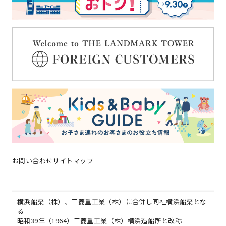
1889［明治22年］
有限会社横浜船渠設立、明治26年（1893）横浜船渠株式会社
となる
1895［明治28年1月］
第2号ドック着工
1896［明治29年12月］
第2号ドック竣工
1898［明治31年12月］
お問い合わせ
サイトマップ
第1号ドック竣工
1935［昭和10年11月］
横浜船渠（株）、三菱重工業（株）に合併し同社横浜船渠とな
る
昭和39年（1964）三菱重工業（株）横浜造船所と改称